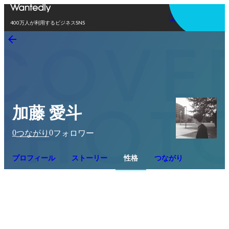
アプリを使う
400万人が利用するビジネスSNS
加藤 愛斗
0
0
つながり
フォロワー
プロフィール
ストーリー
性格
つながり