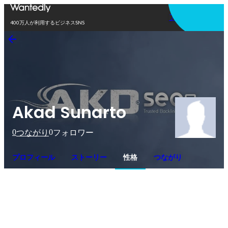
アプリを使う
400万人が利用するビジネスSNS
Akad Sunarto
0
0
つながり
フォロワー
プロフィール
ストーリー
性格
つながり