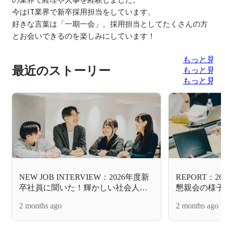
今はIT業界で新卒採用担当をしています。

好きな言葉は「一期一会」。採用担当としてたくさんの方
とお会いできるのを楽しみにしています！
もっと見る
最近のストーリー
もっと見る
もっと見る
NEW JOB INTERVIEW：2026年度新
REPORT：
卒社員に聞いた！輝かしい社会人デ
懇親会の様子
ビューに『アヴァント』を選択した
2 months ago
2 months ago
理由とは？