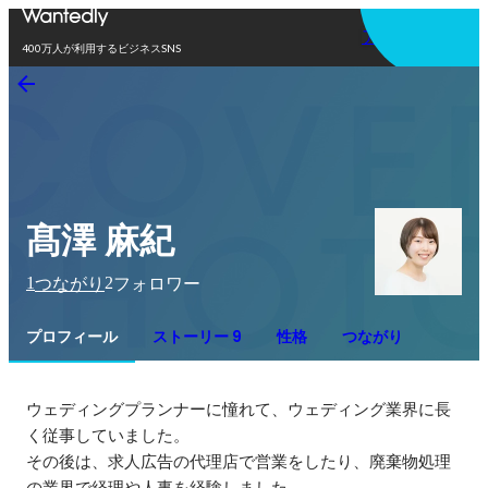
アプリを使う
400万人が利用するビジネスSNS
髙澤 麻紀
1
2
つながり
フォロワー
プロフィール
ストーリー 9
性格
つながり
ウェディングプランナーに憧れて、ウェディング業界に長
く従事していました。

その後は、求人広告の代理店で営業をしたり、廃棄物処理
の業界で経理や人事を経験しました。
