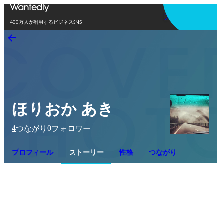
アプリを使う
400万人が利用するビジネスSNS
ほりおか あき
4
0
つながり
フォロワー
プロフィール
ストーリー
性格
つながり