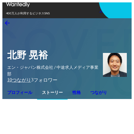
アプリを使う
400万人が利用するビジネスSNS
北野 晃裕
エン・ジャパン株式会社 / 中途求人メディア事業
部
10
3
つながり
フォロワー
プロフィール
ストーリー
性格
つながり