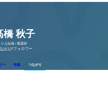
髙橋 秋子
りえ結城 / 看護師
0
ながり
フォロワー
リー
性格
つながり