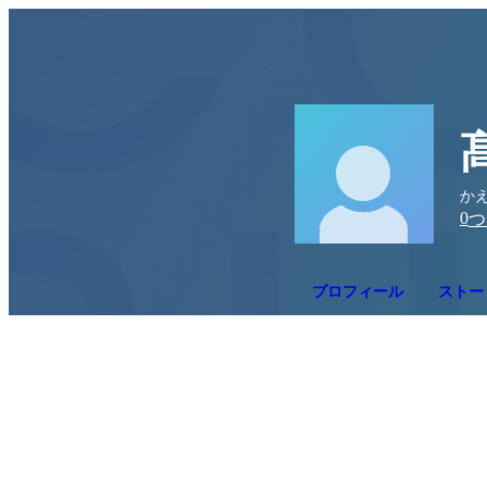
かえ
0
つ
プロフィール
ストー