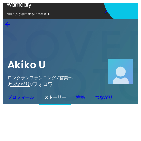
アプリを使う
400万人が利用するビジネスSNS
Akiko U
ロングランプランニング / 営業部
0
0
つながり
フォロワー
プロフィール
ストーリー
性格
つながり