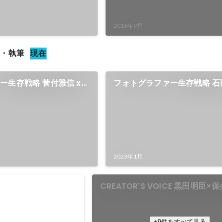
2016年9月
演・執筆
現在
ー生存戦略 菅付雅信 x
フォトグラファー生存戦略 石田
黒田明臣
2023年1月
CREATOR'S VOICE 黒田明臣×保
DAIV
+9件をすべて見る