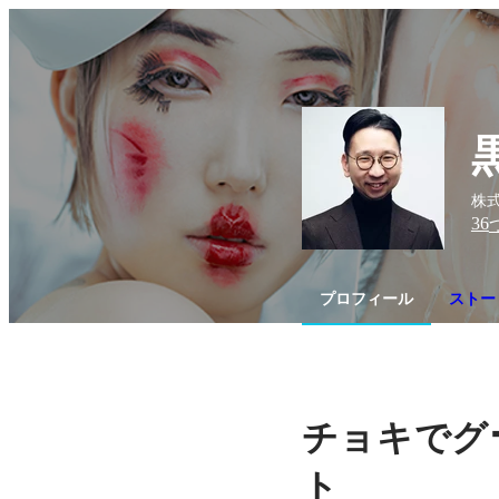
株式
36
プロフィール
ストーリ
チョキでグ
ト