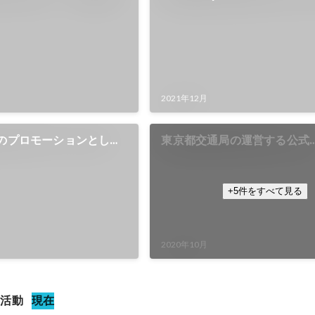
M」をプロデュース
の撮影ディレクションを担当
2021年12月
xel のプロモーションとして
東京都交通局の運営する公式
ャンペーンを開催
Instagramにおけるクリエ
作とハッシュタグキャンペー
ュース
+5件をすべて見る
2020年10月
ー活動
現在