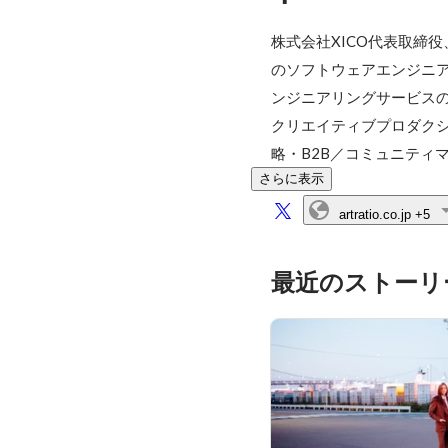
株式会社XICO代表取締
のソフトウェアエンジニア
ンジニアリングサービスの
クリエイティブプロダクシ
略・B2B／コミュニティ
さらに表示
artratio.co.jp
+5
最近のストーリ