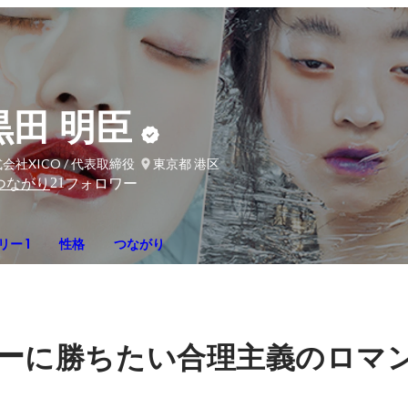
黒田 明臣
会社XICO / 代表取締役
東京都 港区
21
つながり
フォロワー
ー 1
性格
つながり
ー
に勝ちたい合理主義のロマ