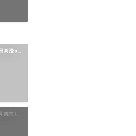
真澄 x
井祟志 |