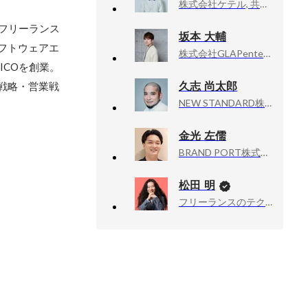
株式会社ケテル, 共同代表
フリーランス
坂本 大輔
フトウェアエ
株式会社GLAPentertainment, 代表取締役/プランナー
COを創業。
久志 尚太郎
戦略・営業戦
NEW STANDARD株式会社, 代表取締役
金光 左儒
BRAND PORT株式会社, 代表取締役
松田 明
フリーランスのテクニカルアドバイザー業, 技術顧問