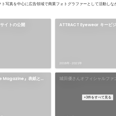
クト写真を中心に広告領域で商業フォトグラファーとして活動しな
オサイトの公開
ATTRACT Eyewear キー
影
2018年
-
2021年
tyle Magazine』表紙とし
城田優さんオフィシャルファ
を撮影
報誌『Love & Peace』の
担当
+3件をすべて見る