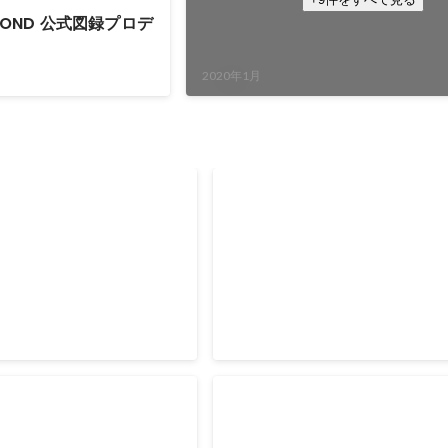
EYOND 公式図録プロデ
2020年1月
lent：Independent
TRIERENBERG SUPER CIRCU
pherファイナリスト選出
3部門同時受賞
2017年7月
s Choice Awards選出
Tokyo International Foto
2016：ファミリー部門3位入