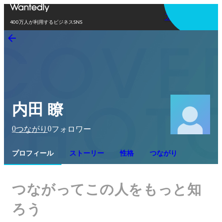
アプリを使う
400万人が利用するビジネスSNS
内田 瞭
0
0
つながり
フォロワー
プロフィール
ストーリー
性格
つながり
つながってこの人をもっと知
ろう