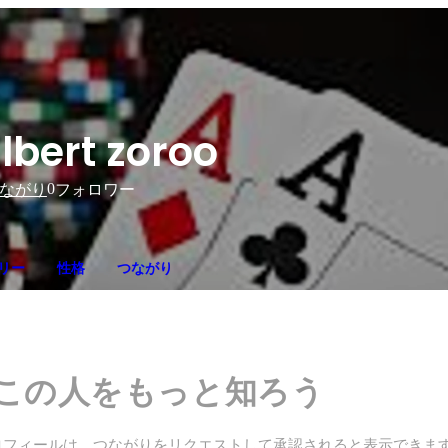
lbert zoroo
0
ながり
フォロワー
リー
性格
つながり
この人をもっと知ろう
ロフィールは、つながりをリクエストして承認されると表示できま