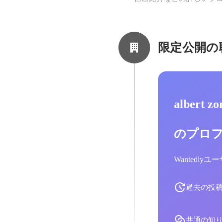
限定公開の
albert 
のプロ
Wantedl
過去の投
共通の知