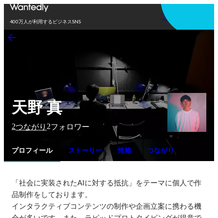
アプリを使う
400万人が利用するビジネスSNS
天野 真
2
2
つながり
フォロワー
プロフィール
ストーリー
性格
つながり
「社会に実装されたAIに対する抵抗」をテーマに個人で作
品制作をしております。

インタラクティブコンテンツの制作や企画立案に携わる機
会が多いです。また、ラピッドプロトタイピングが得意で