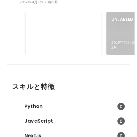
2016年4月
-
2020年3月
文化庁メディア芸術祭エンターテ
UNLABLED 
イメント部門審査委員会推薦作品
Against th
選出
2021年9月
2019年7月
-
20
2月
スキルと特徴
Python
0
JavaScript
0
Next.js
0