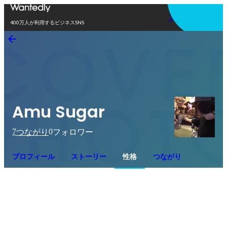
アプリを使う
400万人が利用するビジネスSNS
Amu Sugar
7
0
つながり
フォロワー
プロフィール
ストーリー
性格
つながり