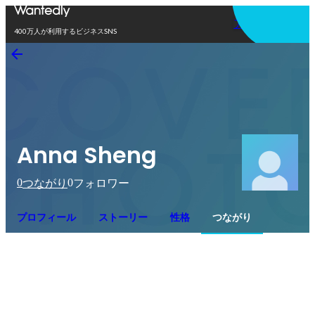
アプリを使う
400万人が利用するビジネスSNS
Anna Sheng
0
0
つながり
フォロワー
プロフィール
ストーリー
性格
つながり