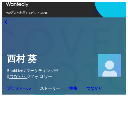
アプリを使う
400万人が利用するビジネスSNS
西村 葵
BookLive / マーケティング部
0
0
つながり
フォロワー
プロフィール
ストーリー
性格
つながり