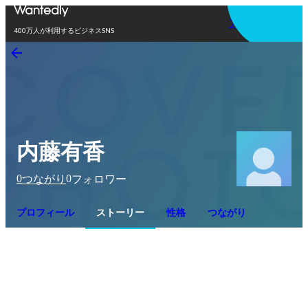
アプリを使う
400万人が利用するビジネスSNS
内藤有香
0
0
つながり
フォロワー
プロフィール
ストーリー
性格
つながり