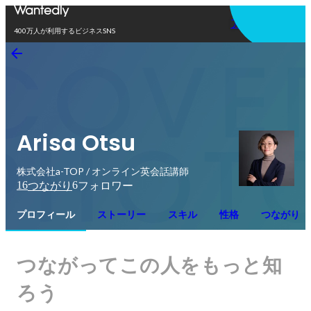
アプリを使う
400万人が利用するビジネスSNS
Arisa Otsu
株式会社a-TOP / オンライン英会話講師
16
6
つながり
フォロワー
プロフィール
ストーリー
スキル
性格
つながり
つながってこの人をもっと知
ろう