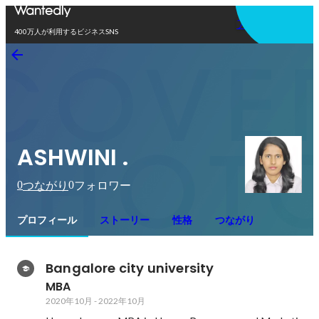
アプリを使う
400万人が利用するビジネスSNS
ASHWINI .
0
0
つながり
フォロワー
プロフィール
ストーリー
性格
つながり
Bangalore city university
MBA
2020年10月
-
2022年10月