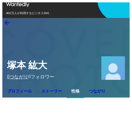
アプリを使う
400万人が利用するビジネスSNS
塚本 紘大
0
0
つながり
フォロワー
プロフィール
ストーリー
性格
つながり