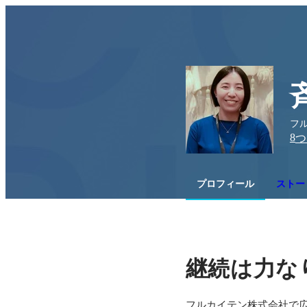
フル
8
つ
プロフィール
ストー
継続は力な
フルカイテン株式会社で広