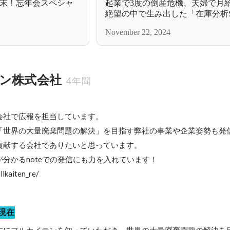
『年末！忘年会スペシャ
起業で3度の倒産危機、夫婦で月
絶望の中で生み出した「在庫分析S
支え続けた家族の物語
November 22, 2024
ン株式会社
4年間
会社で広報を担当しています。

「世界の大量廃棄問題の解決」を目指す弊社の事業や企業姿勢も発
貢献する会社でありたいと思っています。

分かるnoteでの発信にも力を入れています！

llkaiten_re/
現在
方にフルカイテンを知っていただき、世界の大量廃棄問題の解決を目