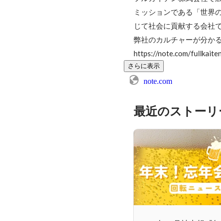
ミッションである「世界
じて社会に貢献する会社で
弊社のカルチャーが分かる
https://note.com/fullkaite
さらに表示
note.com
最近のストーリ