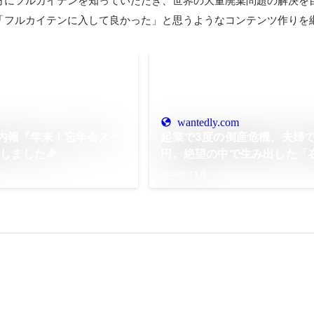
「フルカイテンに入して良かった」と思うようなコンテンツ作りを
wantedly.com
月社内報『年末！忘年会スペ
起業で3度の倒産危機、夫婦で
しました🎉
円。絶望の中で生み出した「
SaaS」と支え続けた家族の
2024年11月