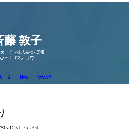
斉藤 敦子
カイテン株式会社 / 広報
8
ながり
フォロワー
リー 2
性格
つながり
り
報を担当しています。
