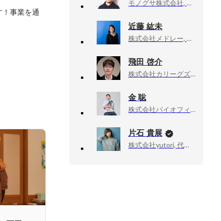
モノグサ株式会社, HR Group マネージャー
す！事業を通
近藤 紘未
株式会社メドレー, 広報室
飛田 啓介
株式会社カリーグズ, 取締役COO
金 聡
株式会社バイオフィリア, 人事部長
片石 貴展
株式会社yutori, 代表取締役社長