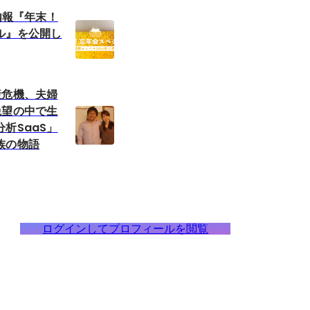
社内報『年末！
ル』を公開し
産危機、夫婦
絶望の中で生
析SaaS」
族の物語
ログインしてプロフィールを閲覧