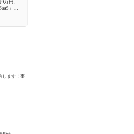
給9万円。
aaS」と
信します！事
指す
