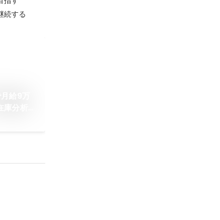
継続する
月給9万
在庫分析
物語