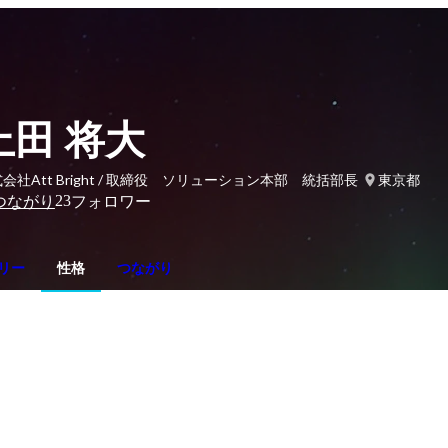
上田 将大
会社Att Bright / 取締役 ソリューション本部 統括部長
東京都
23
つながり
フォロワー
リー
性格
つながり