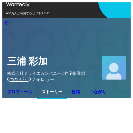
アプリを使う
400万人が利用するビジネスSNS
三浦 彩加
株式会社ミライエカンパニー / 住宅事業部
0
0
つながり
フォロワー
プロフィール
ストーリー
性格
つながり