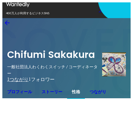
アプリを使う
400万人が利用するビジネスSNS
Chifumi Sakakura
一般社団法人わくわくスイッチ / コーディネータ
ー
1
1
つながり
フォロワー
プロフィール
ストーリー
性格
つながり