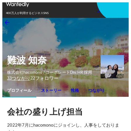
アプリを使う
400万人が利用するビジネスSNS
難波 知奈
株式会社hacomono / コーポレートDiv. HR 採用
33
22
つながり
フォロワー
プロフィール
ストーリー
性格
つながり
会社の盛り上げ担当
2022年7月にhacomonoにジョインし、人事をしておりま