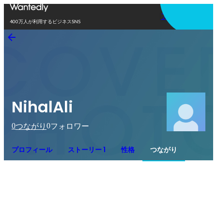
アプリを使う
400万人が利用するビジネスSNS
NihalAli
0
0
つながり
フォロワー
プロフィール
ストーリー 1
性格
つながり