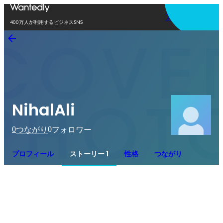
アプリを使う
400万人が利用するビジネスSNS
NihalAli
0
0
つながり
フォロワー
プロフィール
ストーリー 1
性格
つながり