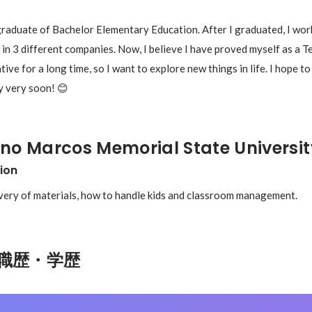
graduate of Bachelor Elementary Education. After I graduated, I work
in 3 different companies. Now, I believe I have proved myself as a T
ve for a long time, so I want to explore new things in life. I hope t
y very soon! 😊
no Marcos Memorial State Universit
ion
livery of materials, how to handle kids and classroom management.
職歴・学歴