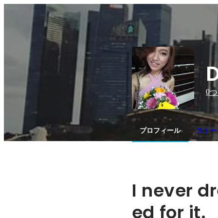
D
0
つ
プロフィール
ストー
I never d
ed for it.