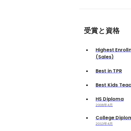
受賞と資格
Highest Enrol
(Sales)
Best in TPR
Best Kids Tea
HS Diploma
2008年4月
College Diplo
2013年4月