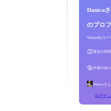
Danica
のプロ
Wantedl
過去の投
共通の知
Danic
ログイン