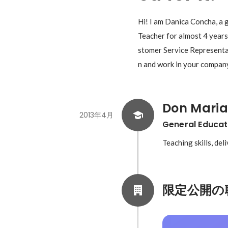
Hi! I am Danica Concha, a 
Teacher for almost 4 years 
stomer Service Representati
n and work in your compan
Don Maria
2013年4月
General Educat
Teaching skills, de
限定公開の