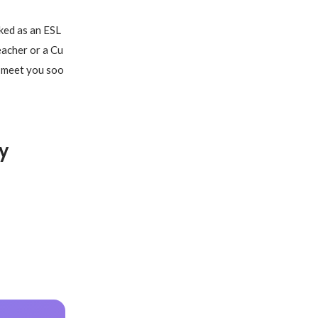
ed as an ESL 
eacher or a Cu
o meet you soo
y