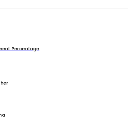
lment Percentage
cher
ma