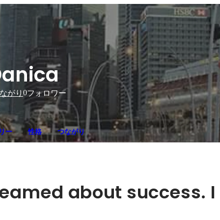
anica
0
ながり
フォロワー
リー
性格
つながり
reamed about success. I