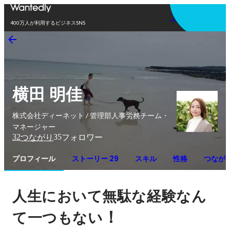
アプリを使う
400万人が利用するビジネスSNS
横田 明佳
株式会社ディーネット / 管理部人事労務チーム・
マネージャー
32
35
つながり
フォロワー
プロフィール
ストーリー 29
スキル
性格
つなが
人生において無駄な経験なん
！
て一つもない