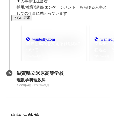
▼人事専任担当者

採用/教育/評価/エンゲージメント　あらゆる人事と
しての仕事に携わっています
さらに表示
wantedly.com
wantedly
成果と成長を支える仕組みに
マルチクラ
ついて
在地と、そ
会
2026年4月
2026年4月
滋賀県立米原高等学校
理数学科理数科
1999年4月
-
2002年3月