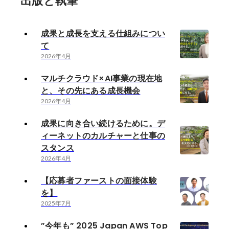
出版と執筆
成果と成長を支える仕組みについ
て
2026年4月
マルチクラウド×AI事業の現在地
と、その先にある成長機会
2026年4月
成果に向き合い続けるために。デ
ィーネットのカルチャーと仕事の
スタンス
2026年4月
【応募者ファーストの面接体験
を】
2025年7月
”今年も” 2025 Japan AWS Top