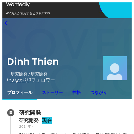
アプリを使う
400万人が利用するビジネスSNS
Dinh Thien
研究開発 / 研究開発
0
0
つながり
フォロワー
プロフィール
ストーリー
性格
つながり
研究開発
研究開発
現在
2014年
-