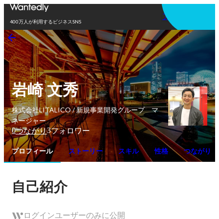
アプリを使う
400万人が利用するビジネスSNS
岩崎 文秀
株式会社LITALICO / 新規事業開発グループ マ
ネージャー
0
3
つながり
フォロワー
プロフィール
ストーリー
スキル
性格
つながり
自己紹介
ログインユーザーのみに公開