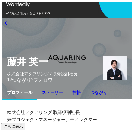
アプリを使う
400万人が利用するビジネスSNS
藤井 英一
株式会社アクアリング / 取締役副社長
12
3
つながり
フォロワー
プロフィール
ストーリー
性格
つながり
株式会社アクアリング 取締役副社長　

兼プロジェクトマネージャー、ディレクター
さらに表示