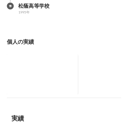
松蔭高等学校
1995年
個人の実績
中部電力株式会社 Webリニ
ューアル
実績