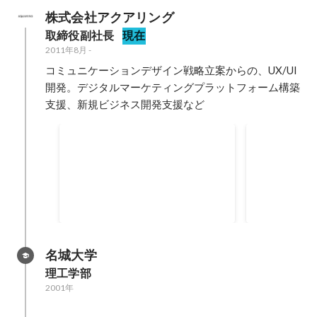
株式会社アクアリング
取締役副社長
現在
2011年8月
-
コミュニケーションデザイン戦略立案からの、UX/UI
開発。デジタルマーケティングプラットフォーム構築
支援、新規ビジネス開発支援など
German Design Award
Web広告研
2020「Brother Earth」プロジ
リ第１回 
ェクト
ンプリ「中
ア」
名城大学
理工学部
2001年