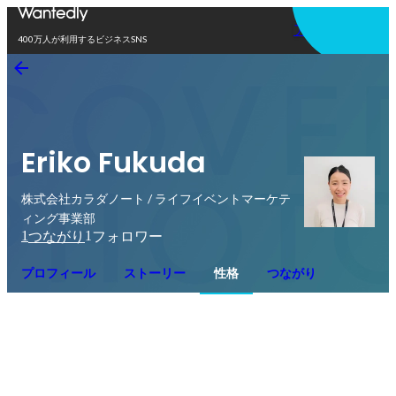
アプリを使う
400万人が利用するビジネスSNS
Eriko Fukuda
株式会社カラダノート / ライフイベントマーケテ
ィング事業部
1
1
つながり
フォロワー
プロフィール
ストーリー
性格
つながり