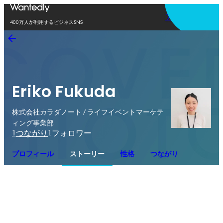
アプリを使う
400万人が利用するビジネスSNS
Eriko Fukuda
株式会社カラダノート / ライフイベントマーケテ
ィング事業部
1
1
つながり
フォロワー
プロフィール
ストーリー
性格
つながり