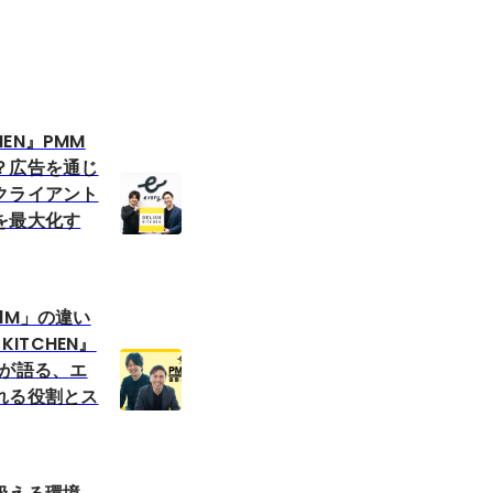
CHEN』PMM
？広告を通じ
クライアント
を最大化す
dM」の違い
KITCHEN』
Mが語る、エ
れる役割とス