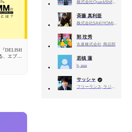
株式会社QuackShift, 広報/人事
斉藤 真利亜
株式会社SAKIYOMI, 採用
郭 玟秀
丸眞株式会社, 商品部
DELISH
語る、エブリ
若槙 蓮
h, aaa
サッシャ
フリーランス, ラジオDJ・ナビゲーター