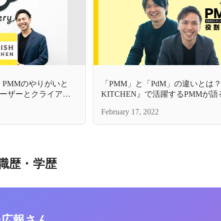
EN』PMMのやりがいと
「PMM」と「PdM」の違いとは？『
ーザーとクライアン
KITCHEN』で活躍するPMMが
大化する。
ーで求められる役割とスキル
February 17, 2022
職歴・学歴
ー広報さん