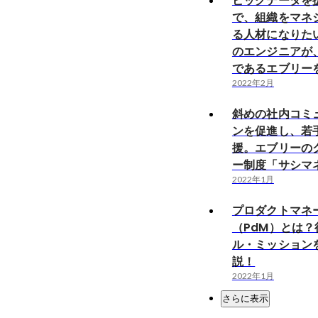
ビッグデータを
で、組織をマネ
る人材になりた
のエンジニアが
であるエブリー
2022年2月
斜めの社内コミ
ンを促進し、若
援。エブリーの
ー制度「サシマ
2022年1月
プロダクトマネ
（PdM）とは
ル・ミッション
説！
2022年1月
さらに表示