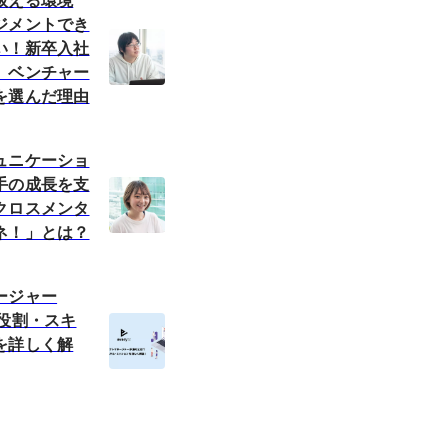
扱える環境
ジメントでき
い！新卒入社
、ベンチャー
を選んだ理由
ュニケーショ
手の成長を支
クロスメンタ
ネ！」とは？
ージャー
？役割・スキ
を詳しく解