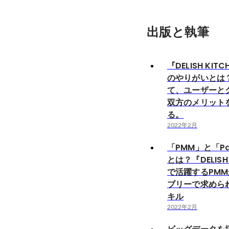
出版と執筆
『DELISH KIT
のやりがいとは
て、ユーザーと
双方のメリット
る。
2022年2月
「PMM」と「P
とは？『DELISH 
で活躍するPM
ブリーで求めら
キル
2022年2月