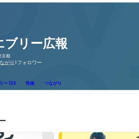
エブリー広報
東京都
1
ながり
フォロワー
ー 123
性格
つながり
ー