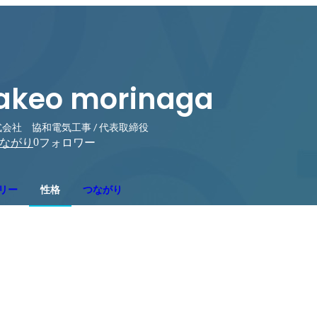
akeo morinaga
会社 協和電気工事 / 代表取締役
0
ながり
フォロワー
リー
性格
つながり