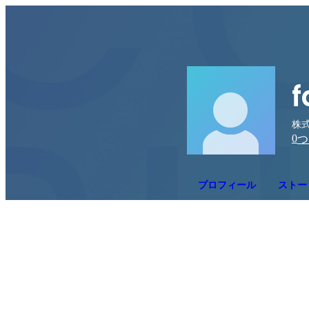
f
株式
0
つ
プロフィール
ストー