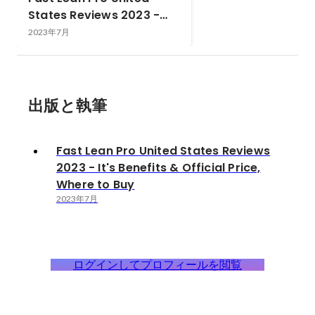
States Reviews 2023 -
It's Benefits & Official
2023年7月
Price, Where to Buy
出版と執筆
Fast Lean Pro United States Reviews
2023 - It's Benefits & Official Price,
Where to Buy
2023年7月
ログインしてプロフィールを閲覧