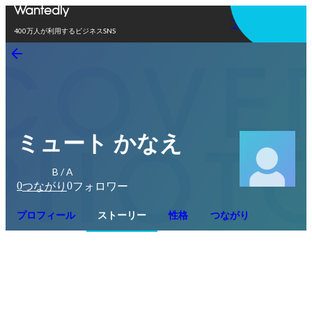
アプリを使う
400万人が利用するビジネスSNS
ミュート かなえ
B / A
0
0
つながり
フォロワー
プロフィール
ストーリー
性格
つながり