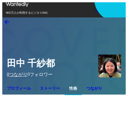
アプリを使う
400万人が利用するビジネスSNS
田中 千紗都
0
0
つながり
フォロワー
プロフィール
ストーリー
性格
つながり