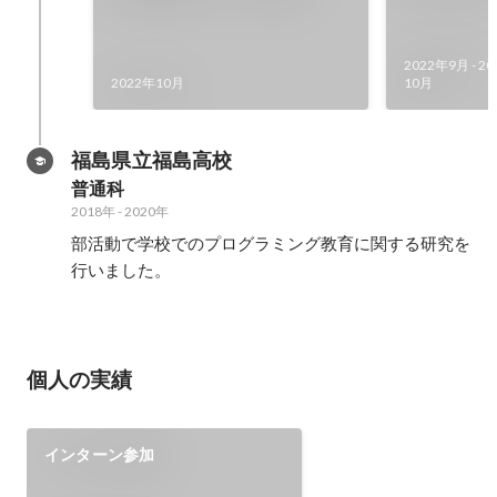
(Python)
発
2022年9月
-
20
2022年10月
10月
福島県立福島高校
普通科
2018年
-
2020年
部活動で学校でのプログラミング教育に関する研究を
行いました。
個人の実績
インターン参加