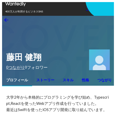
アプリを使う
400万人が利用するビジネスSNS
藤田 健翔
0
0
つながり
フォロワー
プロフィール
ストーリー
スキル
性格
つながり
大学2年から本格的にプログラミングを学び始め、Typescri
pt,Reactを使ったWebアプリ作成を行っていました。

最近はSwiftを使ったiOSアプリ開発に取り組んでいます。