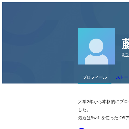
0
つ
プロフィール
ストー
大学2年から本格的にプログラ
した。

最近はSwiftを使ったi