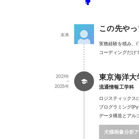
この先やっ
未来
実務経験を積み、I
コーディングだけ
東京海洋大
2021年
-
2025年
流通情報工学科
ロジスティックスに
プログラミング(Pyth
犬猫画像分析アプ