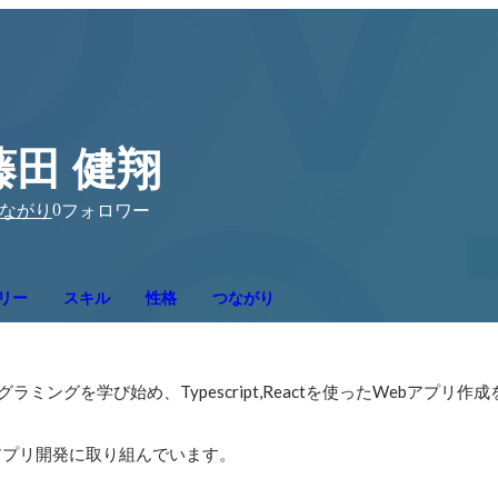
藤田 健翔
0
ながり
フォロワー
リー
スキル
性格
つながり
ミングを学び始め、Typescript,Reactを使ったWebアプリ作
OSアプリ開発に取り組んでいます。