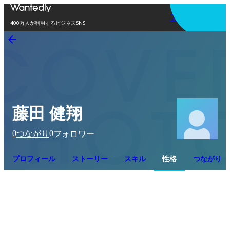
アプリを使う
400万人が利用するビジネスSNS
藤田 健翔
0
0
つながり
フォロワー
プロフィール
ストーリー
スキル
性格
つながり