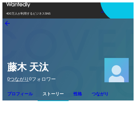
アプリを使う
400万人が利用するビジネスSNS
藤木 天汰
0
0
つながり
フォロワー
プロフィール
ストーリー
性格
つながり