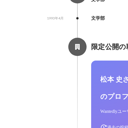
文学部
1993年4月
限定公開の
松本 史
のプロ
Wantedl
過去の投