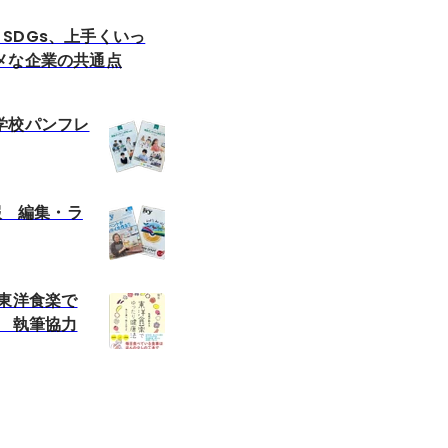
s】SDGs、上手くいっ
メな企業の共通点
学校パンフレ
内報 編集・ラ
 東洋食楽で
」 執筆協力