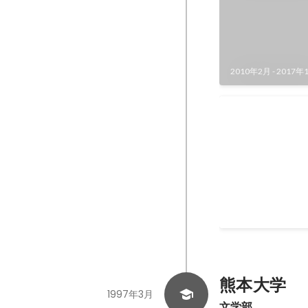
2010年2月
-
2017年
NTTグループ・
書」編集・執
NTTグループは20
年版と2009年版
書制作に携わりま
て2人体制で、一
2008年10月
熊本大学
1997年3月
文学部