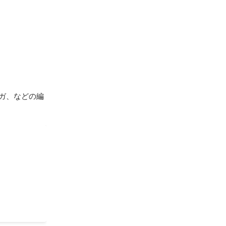
ガ、などの編
載企画を中心
のリーダーを
ます。みな
もやる気が
見られるの