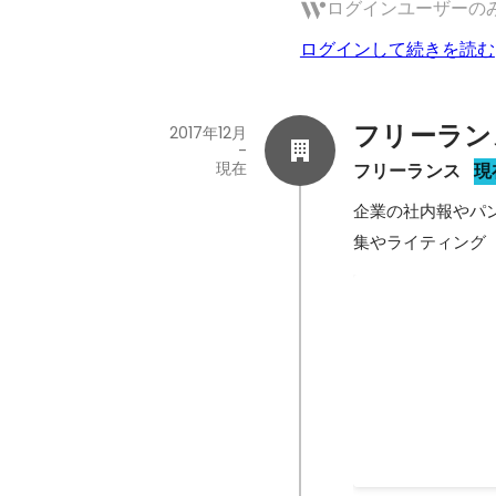
ログインユーザーの
ログインして続きを読む
フリーラン
2017年12月
-
現在
フリーランス
現
企業の社内報やパ
集やライティング
鉄鋼大手 社
鉄鋼大手企業の社
に15〜20ペー
取材して、仕事の
さん非常にやりが
2024年3月
湧いてきます。ま
も役得です。