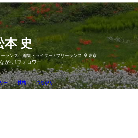
松本 史
リーランス 編集・ライター / フリーランス
東京
1
ながり
フォロワー
リー
性格
つながり