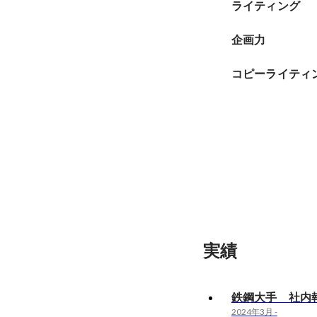
ライティング
企画力
コピーライティ
実績
鉄鋼大手 社内
2024年3月
-