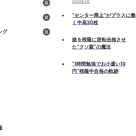
2024年3月
0
"センター廃止"がプラスに働
0
く中高30校
ング
0
娘を桜蔭に逆転合格させ
た"クソ親"の魔法
"1時間勉強でお小遣い10
円"桜蔭中合格の軌跡
報