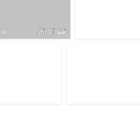
編集
フジテレビクラブ会員向けの
やバラエティなど番組内容の
俳優のインタビューなどを掲
た。俳優のインタビューなど
2009年4月
11月
厳しく、少ない時間でどうや
き出すかに苦労したのを覚え
NTT東日本 「CSR報告
株式会社日経HR 「日経キャ
筆
ン」編集
07年版、NTT東日本は2008
若手ビジネスパーソンに向けた、
の計3回、NTT関連のCSR報告
術をテーマにした隔月誌。毎号、
した。企画・編集は私を含め
3本の制作を請け負っており、ス
部、執筆も行いました。
め役として企画内容などのチェッ
2008年5月
ました。