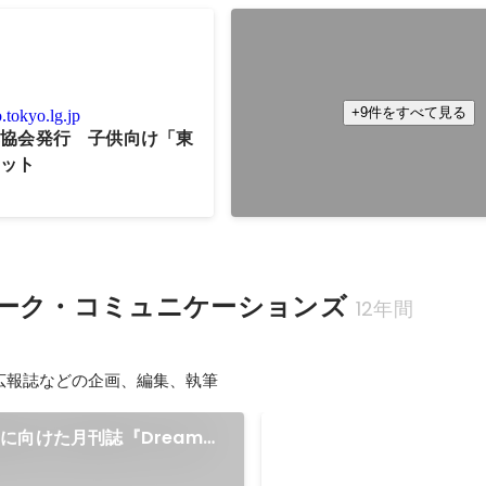
【News Picks】SDGs、
いる企業、ダメな企業の共通
執筆
+9件をすべて見る
tokyo.lg.jp
興協会発行 子供向け「東
2022年12月
レット
ーク・コミュニケーションズ
12年間
ー
広報誌などの企画、編集、執筆
に向けた月刊誌『Dream
株式会社フジテレビジョン
ビ会報誌「Abiado（ア