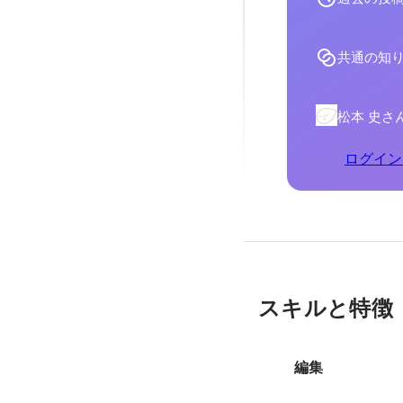
共通の知
松本 史さ
ログイン
スキルと特徴
編集