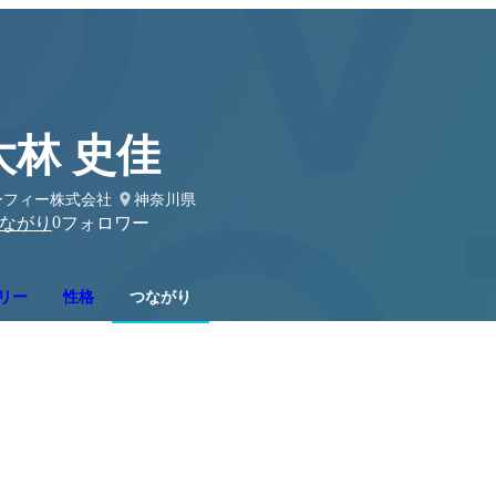
大林 史佳
ーフィー株式会社
神奈川県
0
ながり
フォロワー
リー
性格
つながり