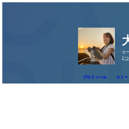
セ
1
つ
プロフィール
ストー