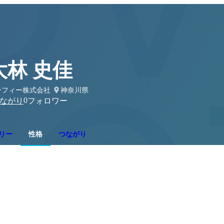
大林 史佳
ーフィー株式会社
神奈川県
0
ながり
フォロワー
リー
性格
つながり