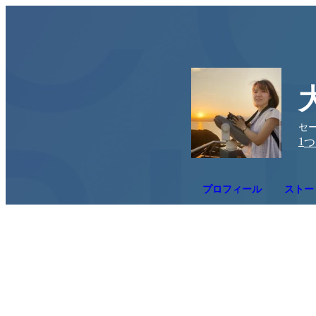
セ
1
つ
プロフィール
ストー