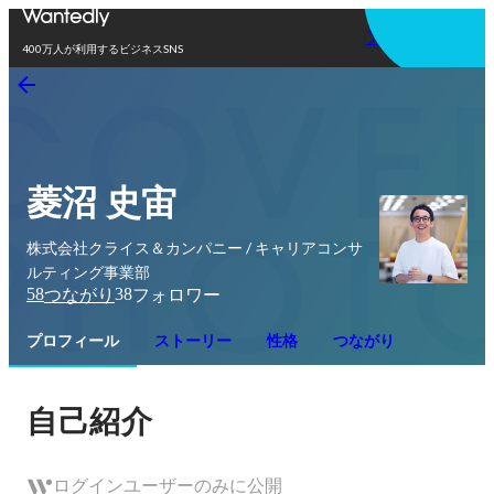
アプリを使う
400万人が利用するビジネスSNS
菱沼 史宙
株式会社クライス＆カンパニー / キャリアコンサ
ルティング事業部
58
38
つながり
フォロワー
プロフィール
ストーリー
性格
つながり
自己紹介
ログインユーザーのみに公開