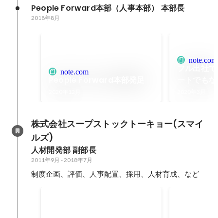
佳｜note
People Forward本部（人事本部） 本部長
2018年8月
note.com
フル出社で
note.com
People Forward本部発足
ートでもな
こ取りをし
2020年12月
2020年3月
ドの新しい
hishinum
株式会社スープストックトーキョー(スマイ
ルズ)
人材開発部 副部長
2011年9月
-
2018年7月
制度企画、評価、人事配置、採用、人材育成、など
働き方開拓PJ
全員社長会
働き方、生き方の開拓推進（休日
全社研修