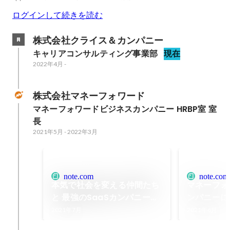
ログインして続きを読む
株式会社クライス＆カンパニー
キャリアコンサルティング事業部
現在
2022年4月
-
株式会社マネーフォワード
マネーフォワードビジネスカンパニー HRBP室 室
長
2021年5月
-
2022年3月
note.com
note.com
本気で社会を変える仲間たち
マネーフォ
と 最強のSaaSカンパニーを
ンパニーに
創る｜私たちの職務経歴書
ケ｜hishin
2021年7月
2021年6月
Vol.15 ～ 菱沼 史宙｜山本 華
note