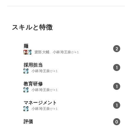
スキルと特徴
麺
2
渡部 大輔
、
小林 玲王奈
が+1
採用担当
1
小林 玲王奈
が+1
教育研修
1
小林 玲王奈
が+1
マネージメント
1
小林 玲王奈
が+1
評価
0