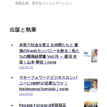
制度企画、異文化コミュニケーション
出版と執筆
本気で社会を変える仲間たちと 最
強のSaaSカンパニーを創る｜私た
ちの職務経歴書 Vol.15 ～ 菱沼 史
宙｜山本 華佳｜note
2021年7月
マネーフォワードビジネスカンパ
ニーにHRBPが必要なワケ｜
hishinuma.fumioki｜note
2021年6月
People Forward本部発足