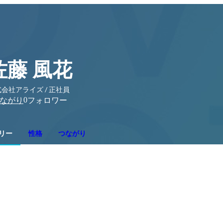
佐藤 風花
会社アライズ / 正社員
0
ながり
フォロワー
リー
性格
つながり