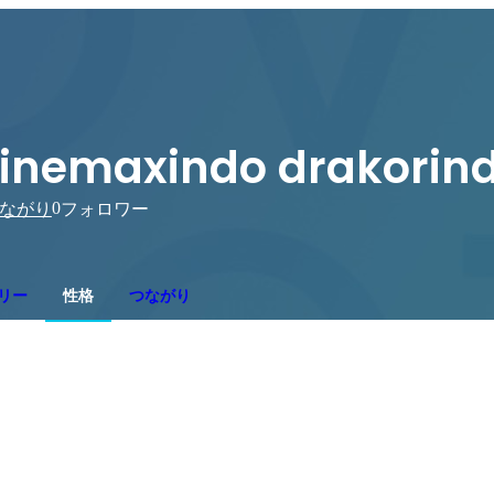
inemaxindo drakorin
0
ながり
フォロワー
リー
性格
つながり