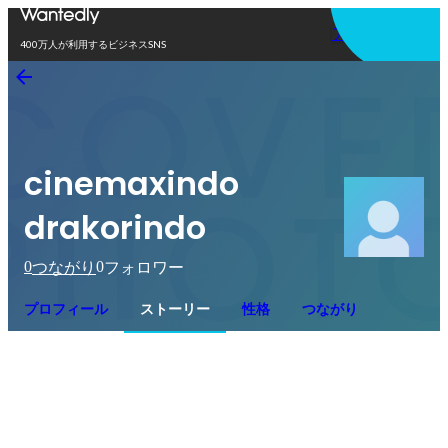
アプリを使う
400万人が利用するビジネスSNS
cinemaxindo
drakorindo
0
0
つながり
フォロワー
プロフィール
ストーリー
性格
つながり