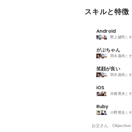
スキルと特徴
Android
野上 誠司
と
そ
がぶちゃん
羽木 昌尚
と
そ
笑顔が良い
羽木 昌尚
と
そ
iOS
木南 英夫
と
そ
Ruby
小野 哲生
と
そ