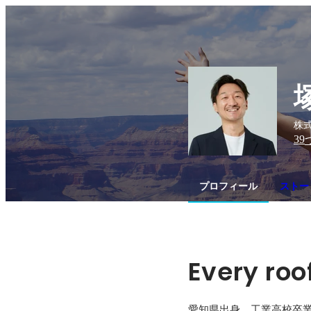
株式
39
プロフィール
ストー
Every roof
愛知県出身。工業高校卒業後