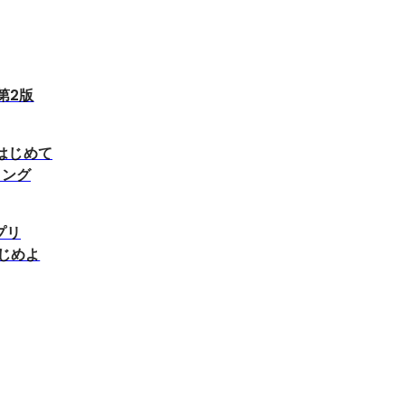
 第2版
はじめて
ミング
プリ
ではじめよ