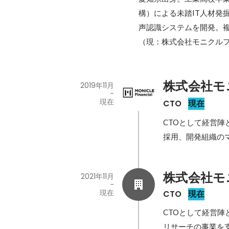
構）による未踏IT人材発
声認識システムを開発。複数の
（現：株式会社モニクルフ
株式会社モ
2019年11月
-
現在
CTO
現在
CTOとして経営陣
採用、開発組織の
株式会社モ
2021年11月
-
現在
CTO
現在
CTOとして経営
リサーチの事業を