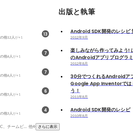
出版と執筆
Android SDK開発のレシピ
13
の他12人
が+1
2012年9月
楽しみながら作ってみよう! 
7
の他6人
が+1
のAndroidアプリプログラ
2012年8月
7
の他6人
が+1
30分でつくれるAndroidア
Google App Inventor
う！
6
の他5人
が+1
2011年8月
Android SDK開発のレシピ
4
の他3人
が+1
2010年8月
お父さん、Objective-C、チームビルディング
他4件
さらに表示