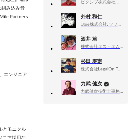
ピクシブ株式会社, 執行役員 CTO
の組み込み音
外村 和仁
Partners
Ubie株式会社, ソフトウェアエンジニア
酒井 篤
株式会社エス・エム・エス, プロダクト開発部 エンジニアリングマネージャー
杉田 寿憲
株式会社LegalOn Technologies, Staff Software Engineer / Platform engineering tech lead
ト、エンジニア
力武 健次
力武健次技術士事務所, 所長
ルとモニクル
ジニア採用な