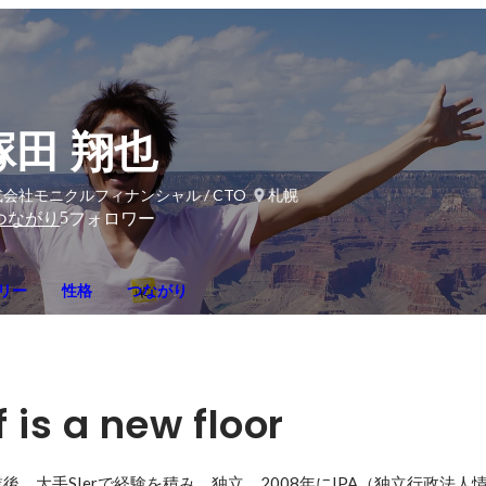
塚田 翔也
会社モニクルフィナンシャル / CTO
札幌
5
つながり
フォロワー
リー
性格
つながり
 is a new floor
、大手SIerで経験を積み、独立。2008年にIPA（独立行政法人