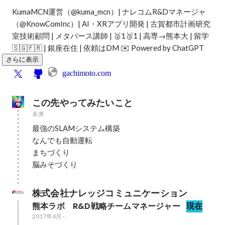
KumaMCN運営（@kuma_mcn）| ナレコムR&Dマネージャ
（@KnowComInc）| AI・XRアプリ開発 | 古賀都市計画研究
室技術顧問 | メタバース講師 | 🥈1🥉1 | 高専→熊本大 | 留学
🇸🇬🇫🇷 | 銀座在住 | 依頼はDM ✉️ Powered by ChatGPT
さらに表示
gachimoto.com
この先やってみたいこと
未来
最強のSLAMシステム構築

なんでも自動運転

まちづくり

脳みそづくり
株式会社ナレッジコミュニケーション
熊本ラボ　R&D戦略チームマネージャー
現在
2017年4月
-