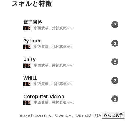
スキルと特徴
電子回路
2
中西 貴哉
、
井村 真樹
が+1
Python
2
中西 貴哉
、
井村 真樹
が+1
Unity
2
中西 貴哉
、
井村 真樹
が+1
WHILL
2
中西 貴哉
、
井村 真樹
が+1
Computer Vision
2
中西 貴哉
、
井村 真樹
が+1
Image Processing、OpenCV、Open3D
他14件
さらに表示