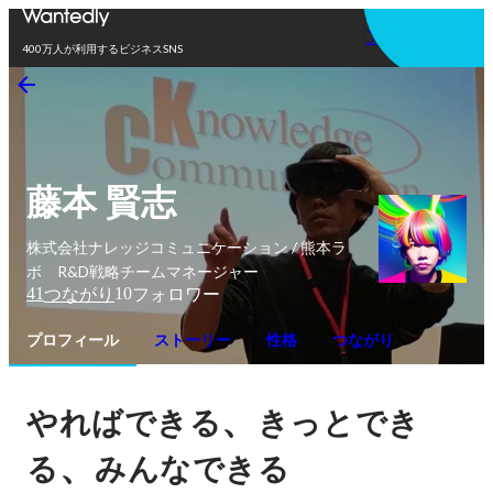
アプリを使う
400万人が利用するビジネスSNS
藤本 賢志
株式会社ナレッジコミュニケーション / 熊本ラ
ボ R&D戦略チームマネージャー
41
10
つながり
フォロワー
プロフィール
ストーリー
性格
つながり
、
やればできる
きっとでき
、
る
みんなできる